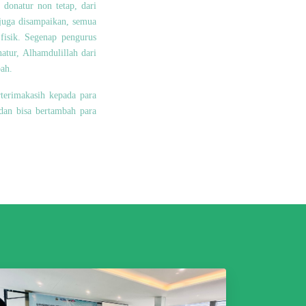
 donatur non tetap, dari
 juga disampaikan, semua
fisik. Segenap pengurus
tur, Alhamdulillah dari
bah.
terimakasih kepada para
dan bisa bertambah para