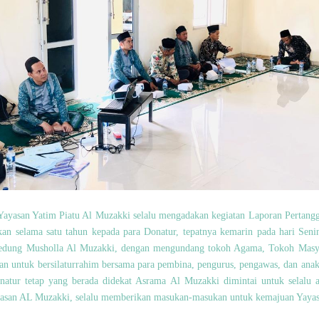
 Yayasan Yatim Piatu Al Muzakki selalu mengadakan kegiatan Laporan Pertan
kan selama satu tahun kepada para Donatur, tepatnya kemarin pada hari Seni
edung Musholla Al Muzakki, dengan mengundang tokoh Agama, Tokoh Masya
san untuk bersilaturrahim bersama para pembina, pengurus, pengawas, dan ana
onatur tetap yang berada didekat Asrama Al Muzakki dimintai untuk selalu 
Yayasan AL Muzakki, selalu memberikan masukan-masukan untuk kemajuan Yayas