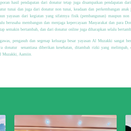
oran hasil pendapatan dari donatur tetap juga disampaikan pendapatan dari
natur tunai dan juga dari donatur non tunai, keadaan dan perkembangan anak
ahun yayasan dari kegiatan yang sifatmya fisik (pembangunan) maupun non 
alu berusaha membangun dan menjaga kepercayaan Masyarakat dan para Dona
tap semakin bertambah, dan dari donatur online juga diharapkan selalu bertam
gawas, pengasuh dan segenap keluarga besar yayasan Al Muzakki sangat ber
ra donatur senantiasa diberikan kesehatan, ditambah rizki yang melimpah, 
l Muzakki, Aamiin.